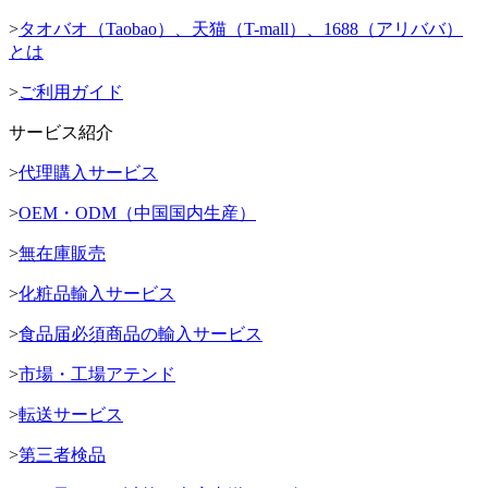
>
タオバオ（Taobao）、天猫（T-mall）、1688（アリババ）
とは
>
ご利用ガイド
サービス紹介
>
代理購入サービス
>
OEM・ODM（中国国内生産）
>
無在庫販売
>
化粧品輸入サービス
>
食品届必須商品の輸入サービス
>
市場・工場アテンド
>
転送サービス
>
第三者検品