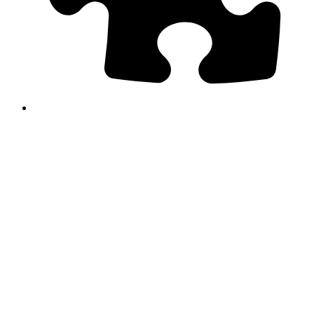
ア
ド
オ
ン
ツ
ー
ル
拡
張
機
能