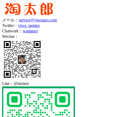
メール：
service@yiwutaro.com
Twitter：
yiwu_taotaro
Chatwork：
wadataro
Wechat：
Line：
@taotaro