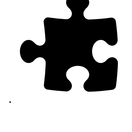
ア
ド
オ