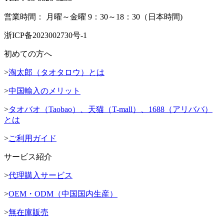
営業時間： 月曜～金曜 9：30～18：30（日本時間)
浙ICP备2023002730号-1
初めての方へ
>
淘太郎（タオタロウ）とは
>
中国輸入のメリット
>
タオバオ（Taobao）、天猫（T-mall）、1688（アリババ）
とは
>
ご利用ガイド
サービス紹介
>
代理購入サービス
>
OEM・ODM（中国国内生産）
>
無在庫販売